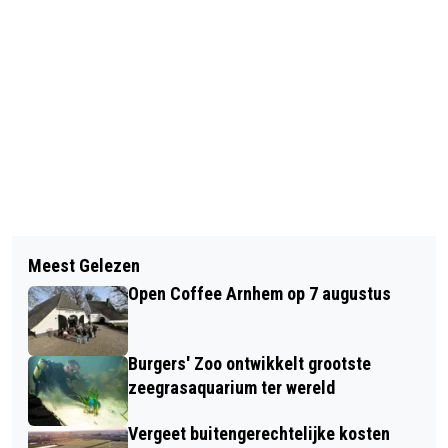
Vorig artikel
Volgend artikel
TERUGROEPACTIE SCHARRELKIP
Meest Gelezen
HOU JE HUISDIER KOEL IN DEZE
PIQUEBROCHE LIDL
Open Coffee Arnhem op 7 augustus
WARME PERIODE
Burgers' Zoo ontwikkelt grootste
zeegrasaquarium ter wereld
Vergeet buitengerechtelijke kosten