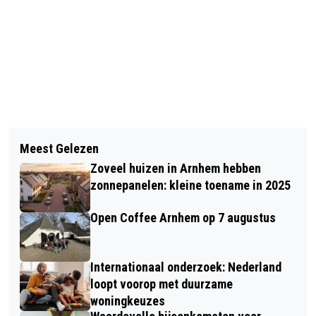
Vorig artikel
Volgend artikel
MILIEUZONE VANAF 29 OKTOBER OOK
Meest Gelezen
DU SOLEIL VELP WORDT RESTAURANT,
VOOR BESTELAUTO'S
Zoveel huizen in Arnhem hebben
BROUWERIJ, PROEFLOKAAL EN B&B
zonnepanelen: kleine toename in 2025
Open Coffee Arnhem op 7 augustus
Internationaal onderzoek: Nederland
loopt voorop met duurzame
woningkeuzes