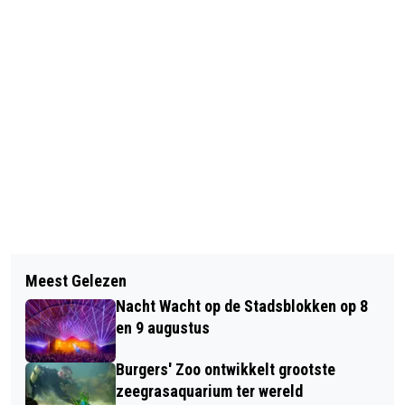
Vorig artikel
Volgend artikel
HUISDIER VAN DE WEEK: GOLDEN
Meest Gelezen
TERUGROEPACTIE MATTISSON
RETRIEVER DUGO
Nacht Wacht op de Stadsblokken op 8
MAGNESIUM CITRAAT WEGENS
en 9 augustus
STUKJES GLAS
Burgers' Zoo ontwikkelt grootste
zeegrasaquarium ter wereld