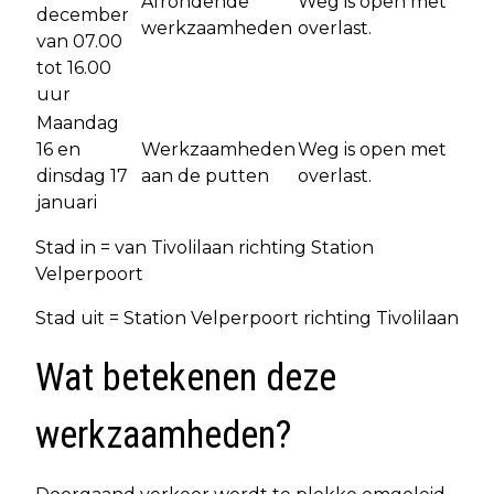
Afrondende
Weg is open met
december
werkzaamheden
overlast.
van 07.00
tot 16.00
uur
Maandag
16 en
Werkzaamheden
Weg is open met
dinsdag 17
aan de putten
overlast.
januari
Stad in = van Tivolilaan richting Station
Velperpoort
Stad uit = Station Velperpoort richting Tivolilaan
Wat betekenen deze
werkzaamheden?