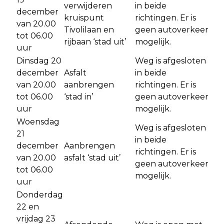
verwijderen
in beide
december
kruispunt
richtingen. Er is
van 20.00
Tivolilaan en
geen autoverkeer
tot 06.00
rijbaan ‘stad uit’
mogelijk.
uur
Dinsdag 20
Weg is afgesloten
december
Asfalt
in beide
van 20.00
aanbrengen
richtingen. Er is
tot 06.00
‘stad in’
geen autoverkeer
uur
mogelijk.
Woensdag
Weg is afgesloten
21
in beide
december
Aanbrengen
richtingen. Er is
van 20.00
asfalt ‘stad uit’
geen autoverkeer
tot 06.00
mogelijk.
uur
Donderdag
22 en
vrijdag 23