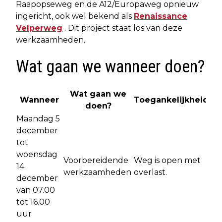
Raapopseweg en de A12/Europaweg opnieuw
ingericht, ook wel bekend als
Renaissance
Velperweg
. Dit project staat los van deze
werkzaamheden.
Wat gaan we wanneer doen?
Wat gaan we
Wanneer
Toegankelijkheid
doen?
Maandag 5
december
tot
woensdag
Voorbereidende
Weg is open met
14
werkzaamheden
overlast.
december
van 07.00
tot 16.00
uur