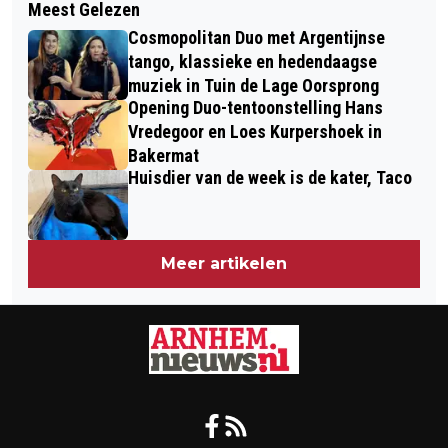
Meest Gelezen
OPEN AVOND BIJ HVHL OP 8 JUNI:
FRAUDE MET ARNHEMSE
Cosmopolitan Duo met Argentijnse
MASTEROPLEIDING DUURZAAME
VOLKSTUINTJES TIJDENS WOII?
tango, klassieke en hedendaagse
GEBIEDSTRANSITIES
muziek in Tuin de Lage Oorsprong
Opening Duo-tentoonstelling Hans
Vredegoor en Loes Kurpershoek in
Bakermat
Huisdier van de week is de kater, Taco
Meer artikelen