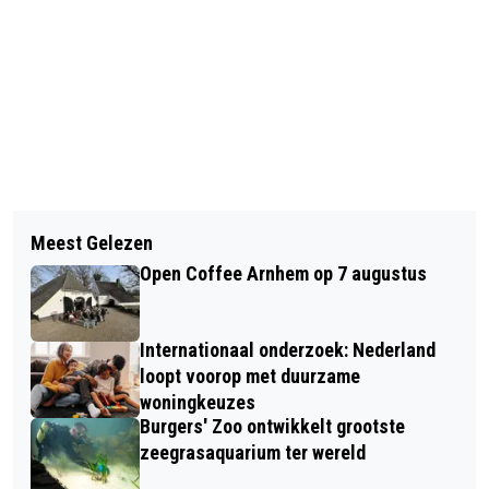
Vorig artikel
Volgend artikel
GRONINGENSINGEL KRIJGT STILLER
Meest Gelezen
ZO FIETSVEILIG ZIJN GELDERSE
EN VEILIGER ASFALT, 25 SEPTEMBER
Open Coffee Arnhem op 7 augustus
GEMEENTEN
TOT EN MET 3 NOVEMBER 2023
Internationaal onderzoek: Nederland
loopt voorop met duurzame
woningkeuzes
Burgers' Zoo ontwikkelt grootste
zeegrasaquarium ter wereld