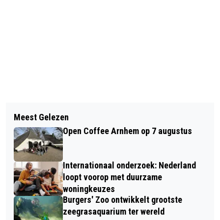
Vorig artikel
Volgend artikel
EERSTE EDITIE RIJNSTATE TOUR DE
Meest Gelezen
VRIJWILLIGERS GEZOCHT OP
FRIENDS
Open Coffee Arnhem op 7 augustus
GEBARENTALIGE STEMBUREAU
Internationaal onderzoek: Nederland
loopt voorop met duurzame
woningkeuzes
Burgers' Zoo ontwikkelt grootste
zeegrasaquarium ter wereld