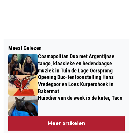
Vorig artikel
Volgend artikel
HANG ZATERDAG DE VLAG UIT VOOR
Meest Gelezen
LIVESTREAM UITSPRAAK FATALE
DE VETERANEN
Cosmopolitan Duo met Argentijnse
FLATBRAND ARNHEM
tango, klassieke en hedendaagse
muziek in Tuin de Lage Oorsprong
Opening Duo-tentoonstelling Hans
Vredegoor en Loes Kurpershoek in
Bakermat
Huisdier van de week is de kater, Taco
Meer artikelen