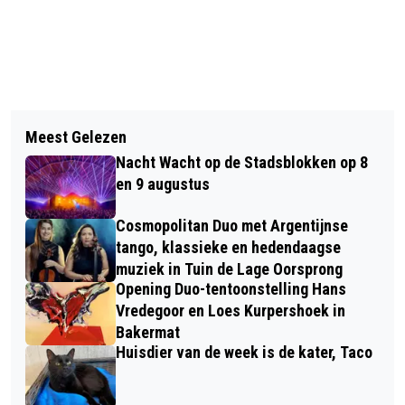
Vorig artikel
Volgend artikel
MANTELZORGCOMPLIMENT 2025
Meest Gelezen
HUISDIER VAN DE WEEK: ALICE DE
AANVRAGEN VANAF 1 APRIL
Nacht Wacht op de Stadsblokken op 8
FRET
en 9 augustus
Cosmopolitan Duo met Argentijnse
tango, klassieke en hedendaagse
muziek in Tuin de Lage Oorsprong
Opening Duo-tentoonstelling Hans
Vredegoor en Loes Kurpershoek in
Bakermat
Huisdier van de week is de kater, Taco