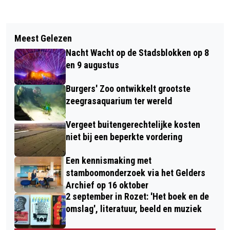
Vorig artikel
Volgend artikel
'56 BARRELS' VAN CHRISTO IN
Meest Gelezen
ARNHEM EERSTE NEDERLANDSE STAD
KRÖLLER-MÜLLER MUSEUM
Nacht Wacht op de Stadsblokken op 8
MET STRAATCURATOR
en 9 augustus
Burgers' Zoo ontwikkelt grootste
zeegrasaquarium ter wereld
Vergeet buitengerechtelijke kosten
niet bij een beperkte vordering
Een kennismaking met
stamboomonderzoek via het Gelders
Archief op 16 oktober
2 september in Rozet: 'Het boek en de
omslag', literatuur, beeld en muziek