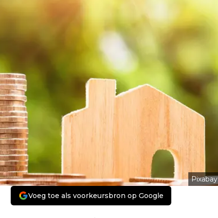
Pixabay
Voeg toe als voorkeursbron op Google