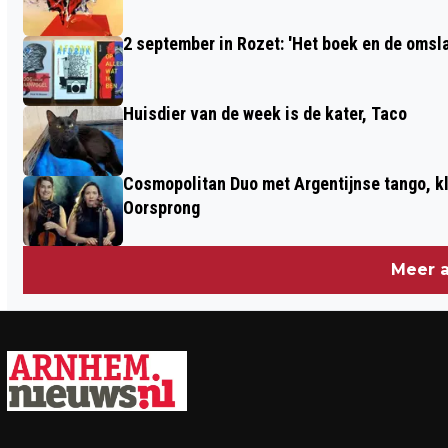
2 september in Rozet: 'Het boek en de omsla
Huisdier van de week is de kater, Taco
Cosmopolitan Duo met Argentijnse tango, k
Oorsprong
Meer a