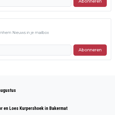
Abonneren
Arnhem Nieuws in je mailbox
Abonneren
Volgend artikel
ALLERGENENWAARSCHUWING STRUIK
augustus
HOLLANDSE HACHEE
or en Loes Kurpershoek in Bakermat