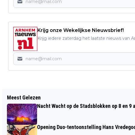
Krijg onze Wekelijkse Nieuwsbrief!
Krijg iedere zaterdag het laatste nieuws van 
Vorig artikel
Meest Gelezen
HERDENKINGSVIJFJE GESLAGEN OP DE
Nacht Wacht op de Stadsblokken op 8 en 9 
DE GINKELSE HEIDE
Opening Duo-tentoonstelling Hans Vredego