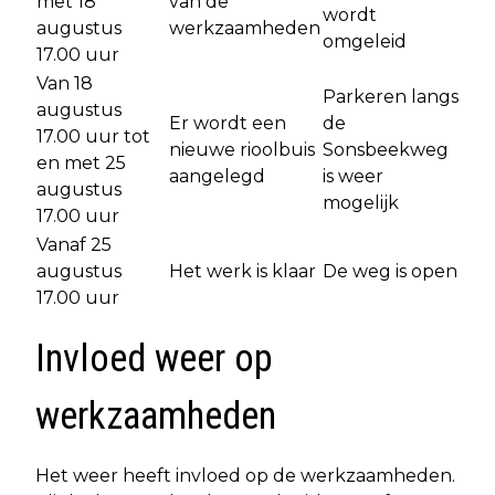
met 18
van de
wordt
augustus
werkzaamheden
omgeleid
17.00 uur
Van 18
Parkeren langs
augustus
Er wordt een
de
17.00 uur tot
nieuwe rioolbuis
Sonsbeekweg
en met 25
aangelegd
is weer
augustus
mogelijk
17.00 uur
Vanaf 25
augustus
Het werk is klaar
De weg is open
17.00 uur
Invloed weer op
werkzaamheden
Het weer heeft invloed op de werkzaamheden.