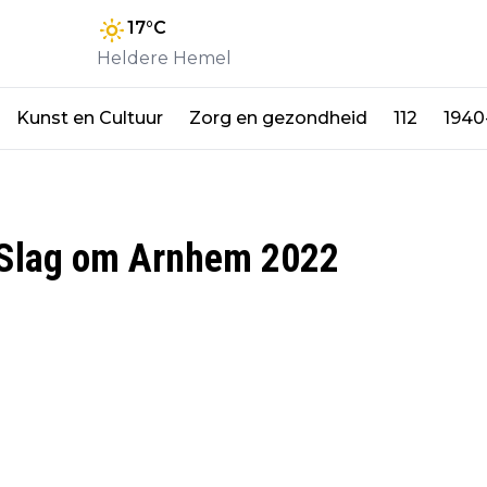
17
°C
Heldere Hemel
Kunst en Cultuur
Zorg en gezondheid
112
1940
e Slag om Arnhem 2022