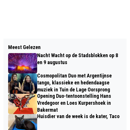
Vorig artikel
Volgend artikel
TERUGROEPACTIE CALVÉ PINDASAUS
Meest Gelezen
VIJF TEAMS IN DE RACE VOOR
KRUIDIG EN CALVÉ PINDASAUS MILD
Nacht Wacht op de Stadsblokken op 8
ONTWERP NIEUWE STADSTHEATER
en 9 augustus
Cosmopolitan Duo met Argentijnse
tango, klassieke en hedendaagse
muziek in Tuin de Lage Oorsprong
Opening Duo-tentoonstelling Hans
Vredegoor en Loes Kurpershoek in
Bakermat
Huisdier van de week is de kater, Taco