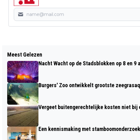
Vorig artikel
Meest Gelezen
IN 2023 EEN NIEUWE EDITIE VAN HET
Nacht Wacht op de Stadsblokken op 8 en 9 
BONTE SCHAAP FESTIVAL IN RHEDEN
Burgers' Zoo ontwikkelt grootste zeegrasaq
Vergeet buitengerechtelijke kosten niet bij
Een kennismaking met stamboomonderzoek v