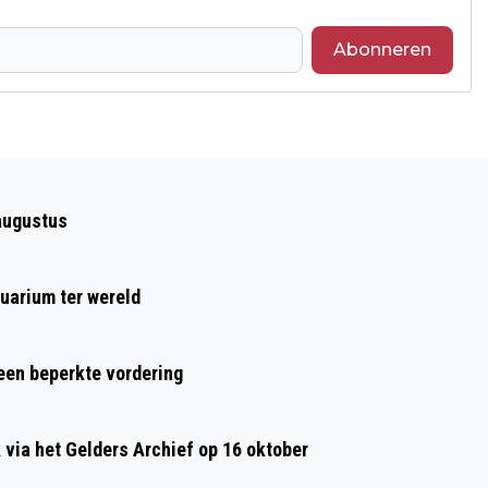
Abonneren
Volgend artikel
ILYA UITVAARTZORG IS MEER DAN
augustus
ALLEEN EEN VERZORGDE UITVAART
uarium ter wereld
 een beperkte vordering
ia het Gelders Archief op 16 oktober