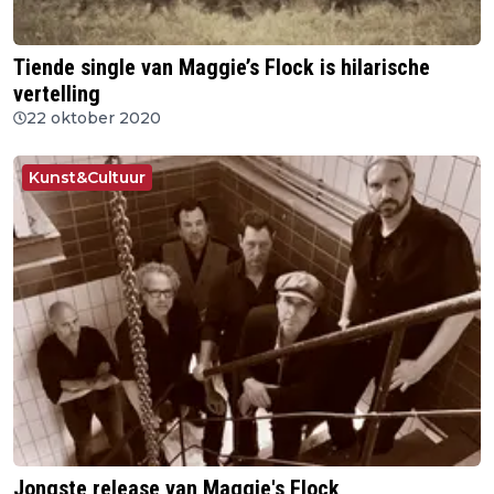
Tiende single van Maggie’s Flock is hilarische
vertelling
22 oktober 2020
Kunst&Cultuur
Jongste release van Maggie's Flock