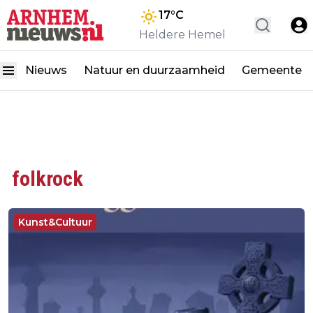
17
°C
Heldere Hemel
Nieuws
Natuur en duurzaamheid
Gemeente
folkrock
Kunst&Cultuur