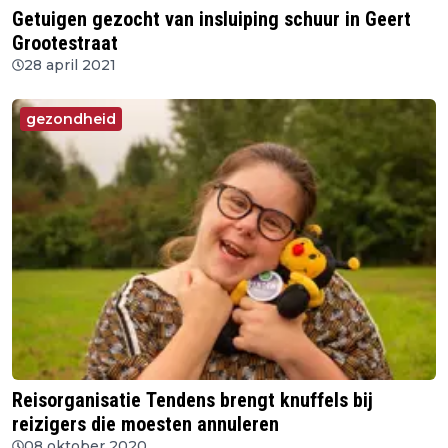
Getuigen gezocht van insluiping schuur in Geert
Grootestraat
28 april 2021
gezondheid
Reisorganisatie Tendens brengt knuffels bij
reizigers die moesten annuleren
08 oktober 2020