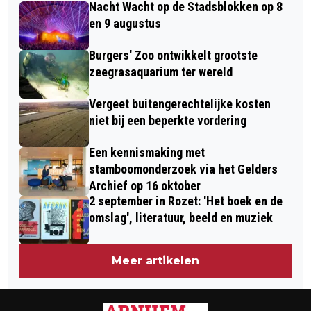
VROUW IN ARNHEM NOG IN VOLLE
Nacht Wacht op de Stadsblokken op 8
AAN HUIS BEZORGEN
GANG
en 9 augustus
Burgers' Zoo ontwikkelt grootste
zeegrasaquarium ter wereld
Vergeet buitengerechtelijke kosten
niet bij een beperkte vordering
Een kennismaking met
stamboomonderzoek via het Gelders
Archief op 16 oktober
2 september in Rozet: 'Het boek en de
omslag', literatuur, beeld en muziek
Meer artikelen