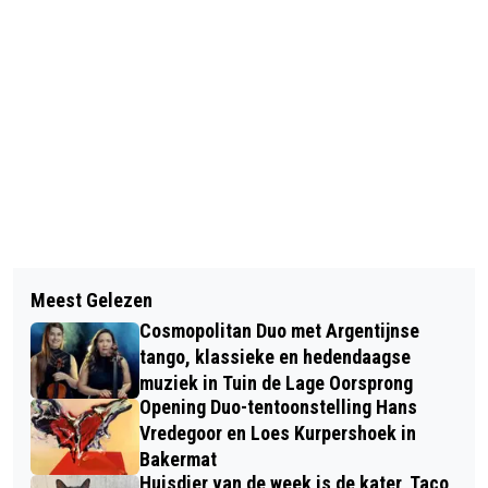
Vorig artikel
Volgend artikel
SAVE THE DATE - GO SHORT ARNHEM
Meest Gelezen
NA ZOMERVAKANTIE EEN
2022
Cosmopolitan Duo met Argentijnse
KINDERBURGEMEESTER IN ARNHEM
tango, klassieke en hedendaagse
muziek in Tuin de Lage Oorsprong
Opening Duo-tentoonstelling Hans
Vredegoor en Loes Kurpershoek in
Bakermat
Huisdier van de week is de kater, Taco