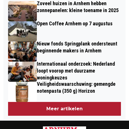
IN WINKELCENTRUM DE DRIESLAG
Zoveel huizen in Arnhem hebben
FEBRUARI: ALLES KAN WEER OPEN IN
zonnepanelen: kleine toename in 2025
DRIE STAPPEN
Open Coffee Arnhem op 7 augustus
Nieuw fonds Springplank ondersteunt
beginnende makers in Arnhem
Internationaal onderzoek: Nederland
loopt voorop met duurzame
woningkeuzes
Veiligheidswaarschuwing: gemengde
notenpasta (350 g) Horizon
Meer artikelen