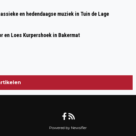
PROJECTKOOR FESTINA LENTE MET
lassieke en hedendaagse muziek in Tuin de Lage
PROGRAMMA THE WESTERN WIND OP
ZONDAG 16 APRIL
or en Loes Kurpershoek in Bakermat
rtikelen
Powered by Newsifier