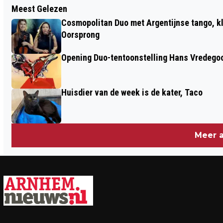
Meest Gelezen
GEZELLIGE ROMMELMARKT OP 22 APRIL
Cosmopolitan Duo met Argentijnse tango, k
BIJ ATK BRASS BIJ MUZIEKGEBOUW
Oorsprong
QUATTRO MUSICA
Opening Duo-tentoonstelling Hans Vredego
Huisdier van de week is de kater, Taco
Meer a