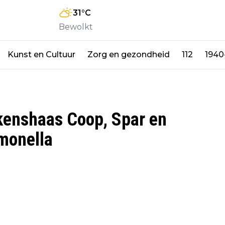
31
°C
Bewolkt
Kunst en Cultuur
Zorg en gezondheid
112
1940
rkenshaas Coop, Spar en
monella