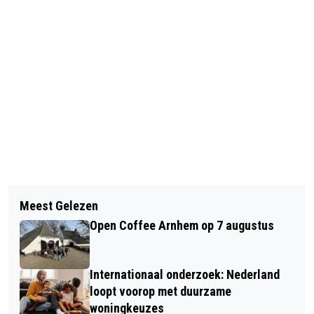
Vorig artikel
Volgend artikel
GEMEENTE OP KOERS MET CO2-
Meest Gelezen
NEDERLANDER BANG VOOR RATTEN
REDUCTIE
Open Coffee Arnhem op 7 augustus
EN KAKKERLAKKEN
Internationaal onderzoek: Nederland
loopt voorop met duurzame
woningkeuzes