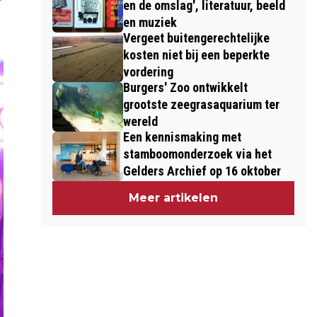
en de omslag', literatuur, beeld
en muziek
Vergeet buitengerechtelijke
kosten niet bij een beperkte
vordering
Burgers' Zoo ontwikkelt
grootste zeegrasaquarium ter
wereld
Een kennismaking met
stamboomonderzoek via het
Gelders Archief op 16 oktober
Meer artikelen