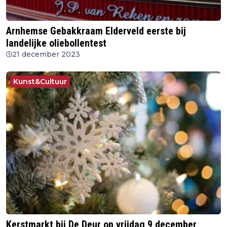
Arnhemse Gebakkraam Elderveld eerste bij
landelijke oliebollentest
21 december 2023
Kunst&Cultuur
Kerstmarkt bij De Deur op vrijdag 9 december