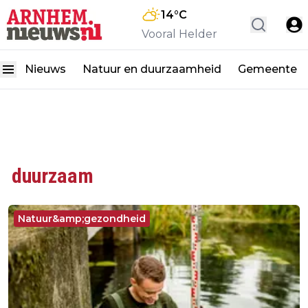
14
°C
Vooral Helder
Nieuws
Natuur en duurzaamheid
Gemeente
duurzaam
Natuur&amp;gezondheid