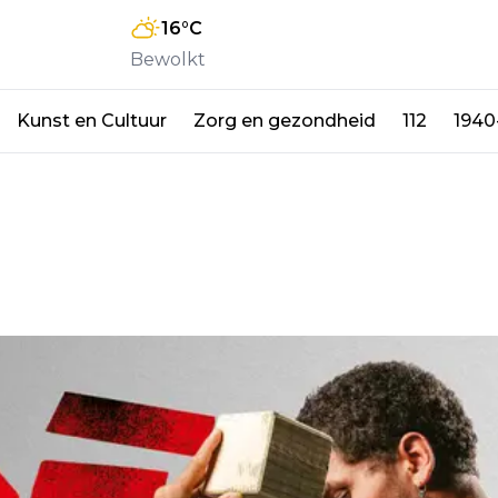
16
°C
Bewolkt
Kunst en Cultuur
Zorg en gezondheid
112
1940