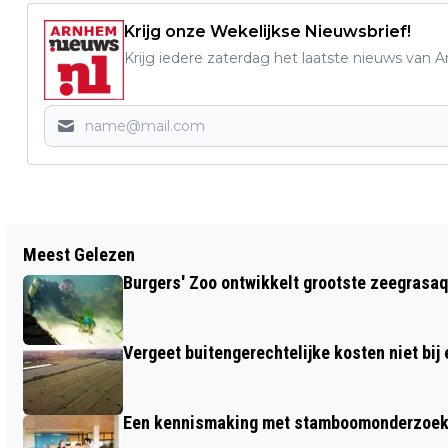
Krijg onze Wekelijkse Nieuwsbrief!
Krijg iedere zaterdag het laatste nieuws van 
Vorig artikel
Meest Gelezen
OP HET DAK MET FOCUS WINTEREDITIE
Burgers' Zoo ontwikkelt grootste zeegrasaq
Vergeet buitengerechtelijke kosten niet bij
Een kennismaking met stamboomonderzoek v