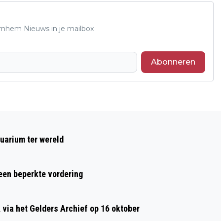
Arnhem Nieuws in je mailbox
Abonneren
Volgend artikel
GESPREKKEN OVER LEVEN EN DOOD OP
uarium ter wereld
ZATERDAG 15 FEBRUARI
 een beperkte vordering
ia het Gelders Archief op 16 oktober