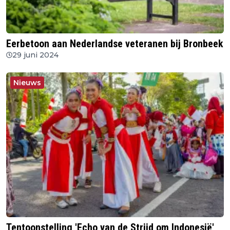
Eerbetoon aan Nederlandse veteranen bij Bronbeek
29 juni 2024
Nieuws
Tentoonstelling 'Echo van de Strijd om Indonesië'