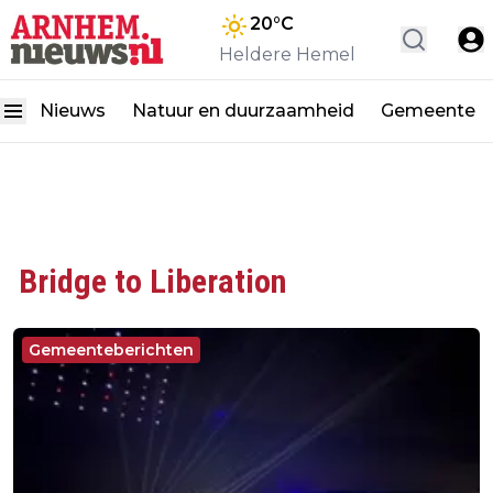
20
°C
Heldere Hemel
Nieuws
Natuur en duurzaamheid
Gemeente
Bridge to Liberation
Gemeenteberichten