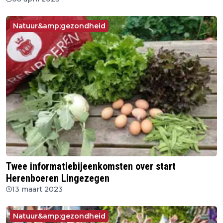
Natuur&amp;gezondheid
Twee informatiebijeenkomsten over start
Herenboeren Lingezegen
13 maart 2023
Natuur&amp;gezondheid