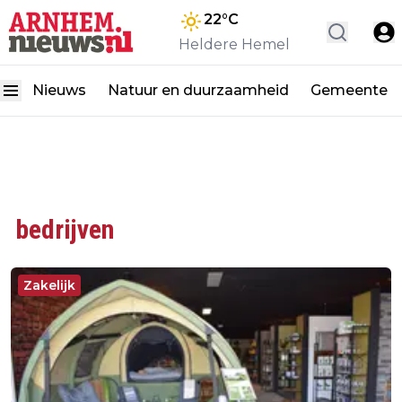
22
°C
Heldere Hemel
Nieuws
Natuur en duurzaamheid
Gemeente
bedrijven
Zakelijk