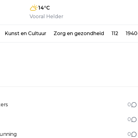
14
°C
Vooral Helder
Kunst en Cultuur
Zorg en gezondheid
112
1940
ters
0
0
rgunning
0