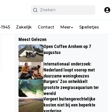
-1945
Zakelijk
Contact
Meer
Spelletjes
▼
Meest Gelezen
Open Coffee Arnhem op 7
augustus
Internationaal onderzoek:
Nederland loopt voorop met
duurzame woningkeuzes
Burgers' Zoo ontwikkelt
grootste zeegrasaquarium ter
wereld
Vergeet buitengerechtelijke
kosten niet bij een beperkte
vordering