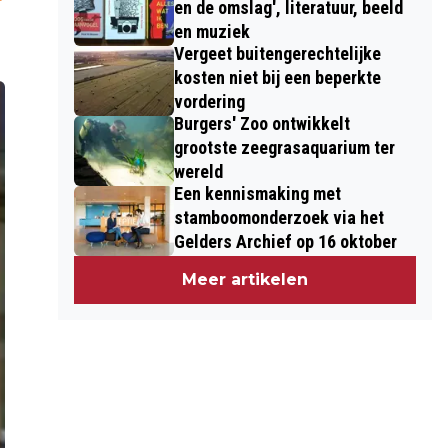
en de omslag', literatuur, beeld
en muziek
Vergeet buitengerechtelijke
kosten niet bij een beperkte
vordering
Burgers' Zoo ontwikkelt
grootste zeegrasaquarium ter
wereld
Een kennismaking met
stamboomonderzoek via het
Gelders Archief op 16 oktober
Meer artikelen