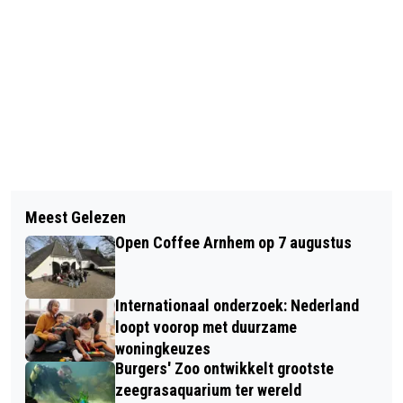
Vorig artikel
Volgend artikel
RINGSLANGEXCURSIE OP VOORMALIG
Meest Gelezen
KLIMAATBURGEMEESTER VAN
ZWEMBAD BEEKHUIZEN IN VELP
Open Coffee Arnhem op 7 augustus
ARNHEM GEZOCHT!
Internationaal onderzoek: Nederland
loopt voorop met duurzame
woningkeuzes
Burgers' Zoo ontwikkelt grootste
zeegrasaquarium ter wereld