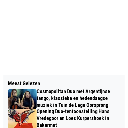
Vorig artikel
Volgend artikel
GELDERSE NATUURFOTOWEDSTRIJD
Meest Gelezen
EXCURSIE: HOE WOLVEN EN SCHAPEN
ZOEKT MOOISTE NATUURFOTO
Cosmopolitan Duo met Argentijnse
NAAST ELKAAR LEVEN OP DE MIDDEN
tango, klassieke en hedendaagse
VELUWE
muziek in Tuin de Lage Oorsprong
Opening Duo-tentoonstelling Hans
Vredegoor en Loes Kurpershoek in
Bakermat