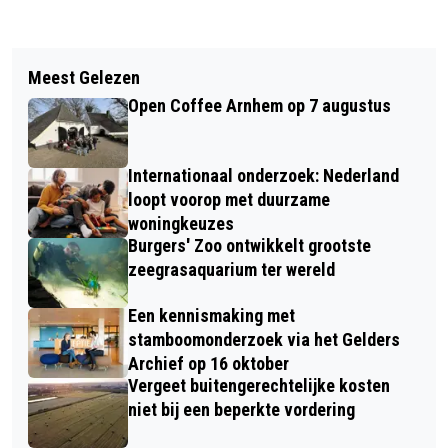
Vorig artikel
Volgend artikel
LICHAAM ARNHEMMER GEVONDEN IN
Meest Gelezen
GEZONDE PANNENKOEKEN:
GIETHOORN
Open Coffee Arnhem op 7 augustus
SCHOOLPROJECT PANGGIES WORDT
START-UP
Internationaal onderzoek: Nederland
loopt voorop met duurzame
woningkeuzes
Burgers' Zoo ontwikkelt grootste
zeegrasaquarium ter wereld
Een kennismaking met
stamboomonderzoek via het Gelders
Archief op 16 oktober
Vergeet buitengerechtelijke kosten
niet bij een beperkte vordering