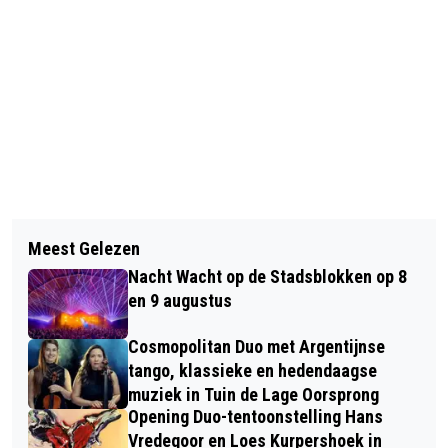
Vorig artikel
Volgend artikel
VEROORDELING EN VRIJSPRAAK
Meest Gelezen
GETUIGEN GEZOCHT VAN INCIDENT
VOOR AANDEEL IN RELLEN ROND NEC-
Nacht Wacht op de Stadsblokken op 8
TELEFOONWINKEL KONINGSTRAAT
VITESSE
en 9 augustus
Cosmopolitan Duo met Argentijnse
tango, klassieke en hedendaagse
muziek in Tuin de Lage Oorsprong
Opening Duo-tentoonstelling Hans
Vredegoor en Loes Kurpershoek in