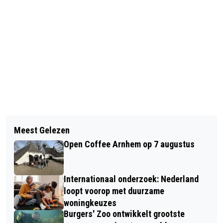
Vorig artikel
Volgend artikel
DOE MEE AAN DE EERSTE ELDENSE
Meest Gelezen
GEMEENTEN GROENE
DORPSLOOP OP 9 JULI
Open Coffee Arnhem op 7 augustus
METROPOOLREGIO STAPPEN OVER
VAN GAZPROM NAAR ENECO
Internationaal onderzoek: Nederland
loopt voorop met duurzame
woningkeuzes
Burgers' Zoo ontwikkelt grootste